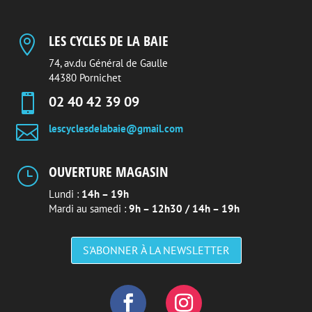
LES CYCLES DE LA BAIE

74, av.du Général de Gaulle
44380 Pornichet

02 40 42 39 09

lescyclesdelabaie@gmail.com
OUVERTURE MAGASIN
}
Lundi :
14h – 19h
Mardi au samedi :
9h – 12h30 / 14h – 19h
S'ABONNER À LA NEWSLETTER