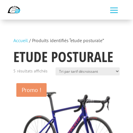
Accueil
/ Produits identifiés “etude posturale”
ETUDE POSTURALE
Trié
5 résultats affichés
par
prix
Promo !
décroissant