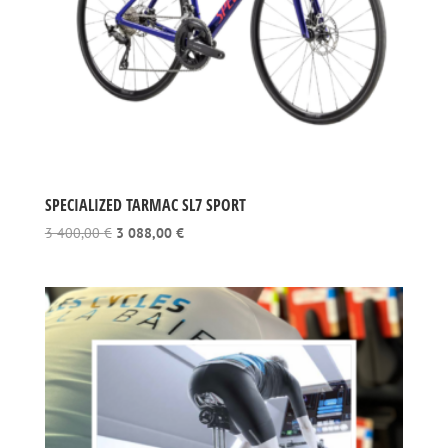
SPECIALIZED TARMAC SL7 SPORT
Le
Le
3 400,00
€
3 088,00
€
prix
prix
initial
actuel
était :
est :
3
3
400,00 €.
088,00 €.