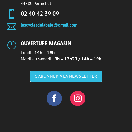
44380 Pornichet

02 40 42 39 09

lescyclesdelabaie@gmail.com
OUVERTURE MAGASIN
}
Lundi :
14h – 19h
Mardi au samedi :
9h – 12h30 / 14h – 19h
S'ABONNER À LA NEWSLETTER