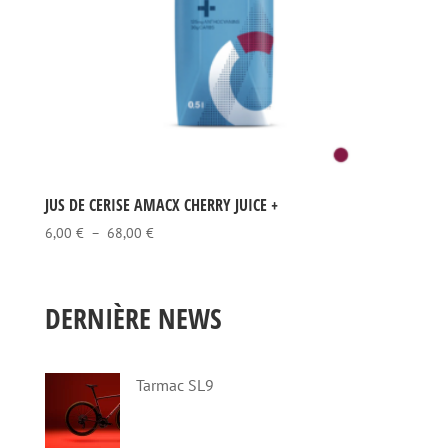
JUS DE CERISE AMACX CHERRY JUICE +
Plage
6,00
€
–
68,00
€
de
prix :
6,00 €
DERNIÈRE NEWS
à
68,00 €
Tarmac SL9