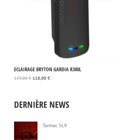
ECLAIRAGE BRYTON GARDIA R300L
Le
Le
129,00
€
118,00
€
prix
prix
initial
actuel
était :
est :
DERNIÈRE NEWS
129,00 €.
118,00 €.
Tarmac SL9