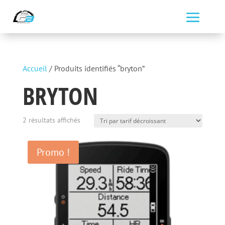
Accueil
/ Produits identifiés “bryton”
BRYTON
Trié
2 résultats affichés
par
prix
Promo !
décroissant