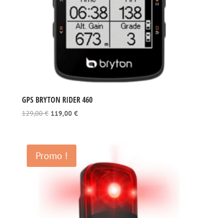
GPS BRYTON RIDER 460
Le
Le
129,00
€
119,00
€
prix
prix
initial
actuel
était :
est :
Promo !
129,00 €.
119,00 €.