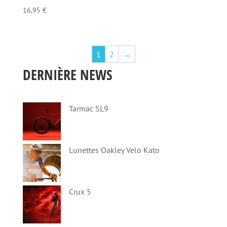
16,95
€
1
2
→
DERNIÈRE NEWS
Tarmac SL9
Lunettes Oakley Velo Kato
Crux 5