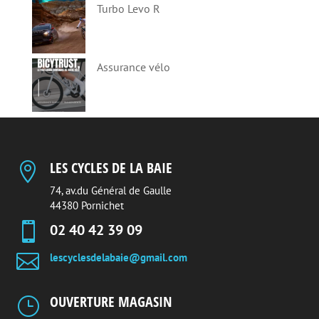
Turbo Levo R
Assurance vélo
LES CYCLES DE LA BAIE

74, av.du Général de Gaulle
44380 Pornichet

02 40 42 39 09

lescyclesdelabaie@gmail.com
OUVERTURE MAGASIN
}