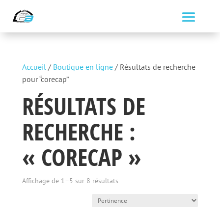
Accueil
/
Boutique en ligne
/ Résultats de recherche
pour “corecap”
RÉSULTATS DE
RECHERCHE :
« CORECAP »
Trié
Affichage de 1–5 sur 8 résultats
par
prix
décroissant